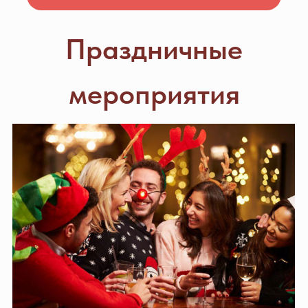
вашему желанию. Зал оснащен всем
необходимым оборудованием для
праздника, включая большой экран
с проектором. Круглые и
прямоугольные столы позволят
сделать любую, в том числе и
европейскую рассадку для вашего
праздника.
О КАФЕ "СЕРЕБРО"
Кафе «СЕРЕБРО» расположено при
въезде в Нахабино со стороны
Аникеевки на улице Панфилова
д.30.
Перед зданием – большая