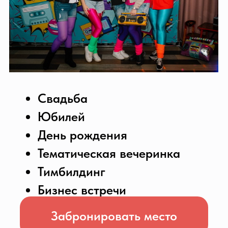
описание зала:
Банкетный зал (до 50 человек)
оформлен в классическом стиле, но
сдержанный интерьер, по вашему
желанию может превратиться в
любой необходимый вам:
тематический для проведения
корпоратива или конференции,
веселый и радостный для детского
праздника или романтический для
свадьбы. Стоит только добавить
цветов, шаров и другого декора по