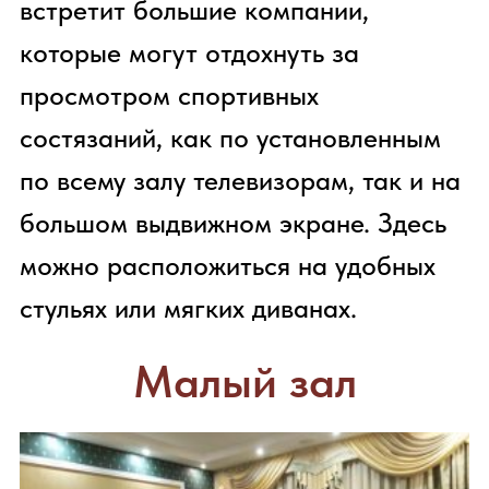
Вкусное
меню
Уютная
атмосфера
Яндекс Карты
Яндекс Карты — транспорт, навигация, поиск мест