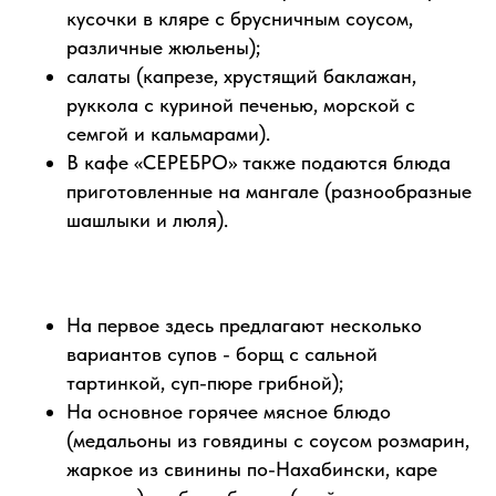
кусочки в кляре с брусничным соусом,
различные жюльены);
салаты (капрезе, хрустящий баклажан,
руккола с куриной печенью, морской с
семгой и кальмарами).
В кафе «СЕРЕБРО» также подаются блюда
приготовленные на мангале (разнообразные
шашлыки и люля).
ЧТО ВНУТРИ
На первое здесь предлагают несколько
В кафе «СЕРЕБРО» три зала. Во
вариантов супов - борщ с сальной
всех помещениях кафе доступен
тартинкой, суп-пюре грибной);
WiFi.
На основное горячее мясное блюдо
Вы можете заказать проведение
(медальоны из говядины с соусом розмарин,
мероприятий под ключ (включая
жаркое из свинины по-Нахабински, каре
фотографа, диджея, фото- и видео-