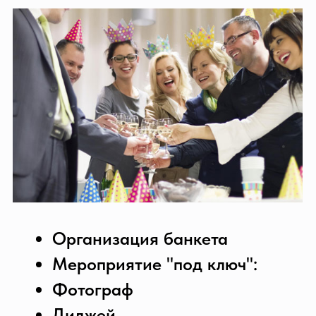
встретит большие компании,
которые могут отдохнуть за
просмотром спортивных
состязаний, как по установленным
по всему залу телевизорам, так и на
большом выдвижном экране. Здесь
можно расположиться на удобных
стульях или мягких диванах.
Малый зал