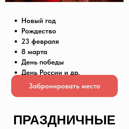
благоустроенная и охраняемая
парковка.
По выходным вы можете
насладиться живой музыкой.
В кафе царит прекрасная
атмосфера, идеально подходящая
для веселых встреч с друзьями,
теплых семейных обедов и ужинов, а
так же для романтического
свидания и феерических праздников
в большой компании. Также мы
поможем в организации деловых
встреч, переговоров и конференций.