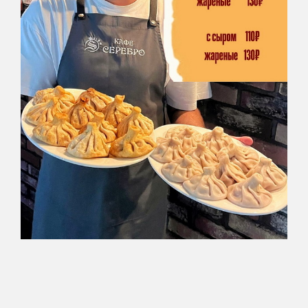
Банкеты и
корпоративы
Организация банкета
Мероприятие "под ключ":
Фотограф
Диджей