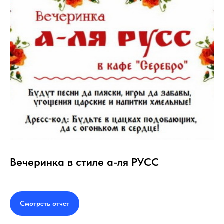
Концепция нашего кафе призвана
подарить нашим гостям совершенно
новое наслаждение нашими
блюдами в дружеской атмосфере,
созданной нами с любовью к своему
делу.
* Нажмите на страницу меню, чтобы
увеличить
Вечеринка в стиле а-ля РУСС
Смотреть отчет