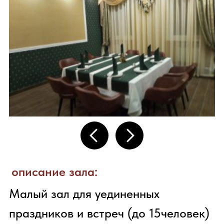
КОНТАКТНАЯ
ИНФОРМАЦИЯ
г. Красногорск, рп. Нахабино, ул.
Панфилова, д.30
(вход между зданиями)
+7 (906) 079-55-19
||
+7 (906)
079-55-15
info@serebro.cafe