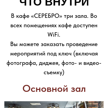
А ЕЩЕ У НАС:
Живая
музыка