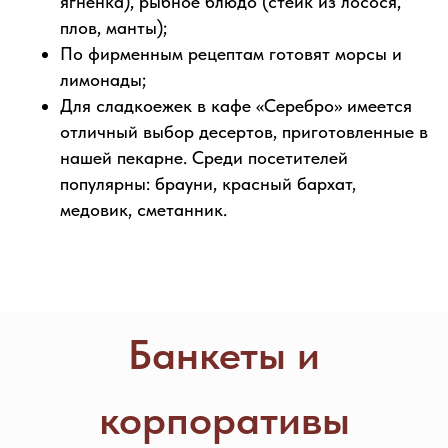
ягненка), рыбное блюдо (стейк из лосося,
съемку)
плов, манты);
По фирменным рецептам готовят морсы и
Основной зал
лимонады;
Для сладкоежек в кафе «Серебро» имеется
отличный выбор десертов, приготовленные в
нашей пекарне. Среди посетителей
популярны: брауни, красный бархат,
медовик, сметанник.
описание зала:
Основной зал (до 70 человек)